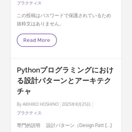
善
on
プラクティス
この投稿はパスワードで保護されているため
抜粋文はありません。
保
Read More
護
中:
セ
キ
ュ
Pythonプログラミングにおけ
リ
テ
る設計パターンとアーキテク
ィ
と
チャ
堅
牢
性
Posted
By
AKIHIKO HOSHINO
2025年8月25日
設
計
on
プラクティス
専門的説明 設計パターン（Design Patt […]