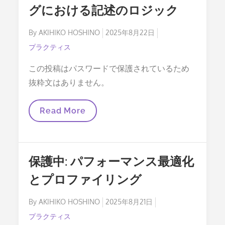
ラ
グにおける記述のロジック
ミ
ン
グ
Posted
By
AKIHIKO HOSHINO
2025年8月22日
に
お
on
プラクティス
け
る
この投稿はパスワードで保護されているため
記
述
抜粋文はありません。
の
ア
ル
保
Read More
ゴ
護
リ
中:
ズ
Python
ム
プ
ロ
保護中: パフォーマンス最適化
グ
ラ
とプロファイリング
ミ
ン
グ
Posted
By
AKIHIKO HOSHINO
2025年8月21日
に
お
on
プラクティス
け