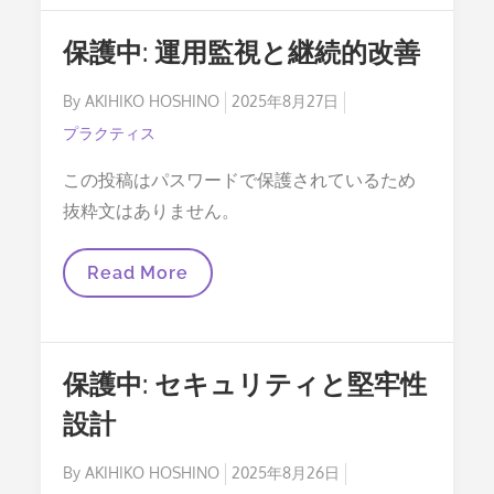
用
監
保護中: 運用監視と継続的改善
視
と
継
Posted
By
AKIHIKO HOSHINO
2025年8月27日
続
的
on
プラクティス
改
善
この投稿はパスワードで保護されているため
〜
知
抜粋文はありません。
識
の
統
保
Read More
合
護
と
中:
実
運
務
用
適
監
用〜
保護中: セキュリティと堅牢性
視
と
設計
継
続
的
Posted
By
AKIHIKO HOSHINO
2025年8月26日
改